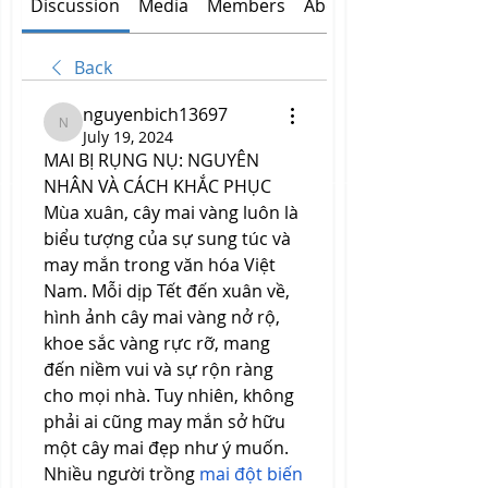
Discussion
Media
Members
About
Back
nguyenbich13697
nguyenbich13697
July 19, 2024
MAI BỊ RỤNG NỤ: NGUYÊN 
NHÂN VÀ CÁCH KHẮC PHỤC
Mùa xuân, cây mai vàng luôn là 
biểu tượng của sự sung túc và 
may mắn trong văn hóa Việt 
Nam. Mỗi dịp Tết đến xuân về, 
hình ảnh cây mai vàng nở rộ, 
khoe sắc vàng rực rỡ, mang 
đến niềm vui và sự rộn ràng 
cho mọi nhà. Tuy nhiên, không 
phải ai cũng may mắn sở hữu 
một cây mai đẹp như ý muốn. 
Nhiều người trồng 
mai đột biến 