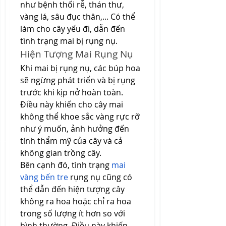
như bệnh thối rễ, thán thư, 
vàng lá, sâu đục thân,... Có thể 
làm cho cây yếu đi, dẫn đến 
tình trạng mai bị rụng nụ.
Hiện Tượng Mai Rụng Nụ
Khi mai bị rụng nụ, các búp hoa 
sẽ ngừng phát triển và bị rụng 
trước khi kịp nở hoàn toàn. 
Điều này khiến cho cây mai 
không thể khoe sắc vàng rực rỡ 
như ý muốn, ảnh hưởng đến 
tính thẩm mỹ của cây và cả 
không gian trồng cây.
Bên cạnh đó, tình trạng 
mai 
vàng bến tre
 rụng nụ cũng có 
thể dẫn đến hiện tượng cây 
không ra hoa hoặc chỉ ra hoa 
trong số lượng ít hơn so với 
bình thường. Điều này khiến 