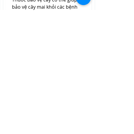
bảo vệ cây mai khỏi các bệnh 
hại và tăng cường sức đề kháng 
cho cây. Tuy nhiên, bạn nên lưu 
ý chọn loại thuốc có thành 
phần an toàn và không gây hại 
cho môi trường.
Kết Luận
Tình trạng mai bị rụng nụ là 
điều không mong muốn của 
bất kỳ ai khi trồng và chăm sóc 
cây mai. Tuy nhiên, với những 
thông tin và cách xử lý trong 
bài viết này, hy vọng bạn đã biết 
cách để ngăn ngừa và khắc 
phục tình trạng này hiệu quả. 
Để cây mai luôn phát triển 
mạnh mẽ và đẹp mắt, cần chú ý 
đến các yếu tố môi trường, 