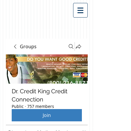
Groups
Dr. Credit King Credit
Connection
Public
·
757 members
Join