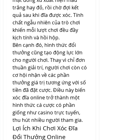
mặt đồng xu xuất hiện màu 
trắng hay đỏ, rồi chờ đợi kết 
quả sau khi đĩa được xóc. Tính 
chất ngẫu nhiên của trò chơi 
khiến mỗi lượt chơi đều đầy 
kịch tính và hồi hộp.
Bên cạnh đó, hình thức đổi 
thưởng cũng tạo động lực lớn 
cho người chơi. Thay vì chỉ đơn 
thuần giải trí, người chơi còn có 
cơ hội nhận về các phần 
thưởng giá trị tương ứng với số 
tiền đã đặt cược. Điều này biến 
xóc đĩa online trở thành một 
hình thức cá cược có phần 
giống như casino trực tuyến, 
thu hút nhiều người tham gia.
Lợi Ích Khi Chơi Xóc Đĩa 
Đổi Thưởng Online