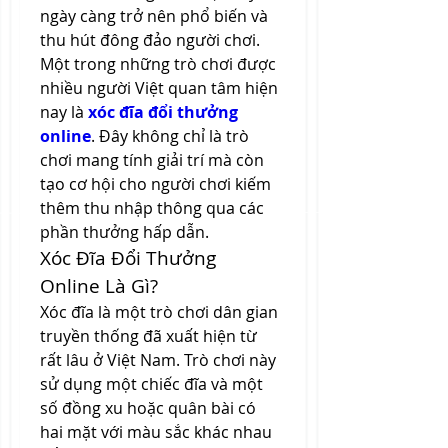
ngày càng trở nên phổ biến và 
thu hút đông đảo người chơi. 
Một trong những trò chơi được 
nhiều người Việt quan tâm hiện 
nay là 
xóc đĩa đổi thưởng 
online
. Đây không chỉ là trò 
chơi mang tính giải trí mà còn 
tạo cơ hội cho người chơi kiếm 
thêm thu nhập thông qua các 
phần thưởng hấp dẫn.
Xóc Đĩa Đổi Thưởng 
Online Là Gì?
Xóc đĩa là một trò chơi dân gian 
truyền thống đã xuất hiện từ 
rất lâu ở Việt Nam. Trò chơi này 
sử dụng một chiếc đĩa và một 
số đồng xu hoặc quân bài có 
hai mặt với màu sắc khác nhau 