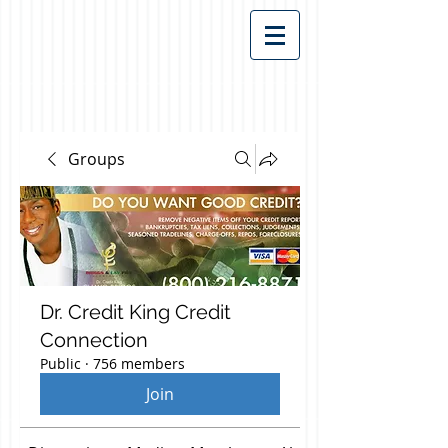
Groups
Dr. Credit King Credit
Connection
Public
·
756 members
Join