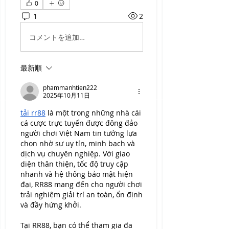
0
1
2
コメントを追加…
最新順
phammanhtien222
2025年10月11日
tải rr88
 là một trong những nhà cái 
cá cược trực tuyến được đông đảo 
người chơi Việt Nam tin tưởng lựa 
chọn nhờ sự uy tín, minh bạch và 
dịch vụ chuyên nghiệp. Với giao 
diện thân thiện, tốc độ truy cập 
nhanh và hệ thống bảo mật hiện 
đại, RR88 mang đến cho người chơi 
trải nghiệm giải trí an toàn, ổn định 
và đầy hứng khởi.
Tại RR88, bạn có thể tham gia đa 