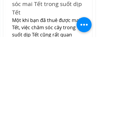
sóc mai Tết trong suốt dịp 
Tết
Một khi bạn đã thuê được mai 
Tết, việc chăm sóc cây trong 
suốt dịp Tết cũng rất quan 
trọng để cây mai luôn giữ được 
vẻ đẹp rực rỡ. Đảm bảo cây mai 
được tưới nước đều đặn, tránh 
để cây bị khô hoặc ngập nước. 
Bạn cũng cần đảm bảo cây 
được đặt ở nơi thoáng mát, 
tránh ánh nắng trực tiếp quá 
mạnh.
Kết luận
Hoa mai Tết không chỉ là một 
phần không thể thiếu trong 
không gian Tết của người Sài 
Gòn mà còn mang nhiều ý 