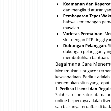
Keamanan dan Keperca
dan mengikuti aturan yan
Pembayaran Tepat Wak
bahwa kemenangan pemain
masalah.
Varietas Permainan
: Me
slot dengan RTP tinggi y
Dukungan Pelanggan
: 
dukungan pelanggan yang
membutuhkan bantuan.
Bagaimana Cara Menemuk
Menemukan slot gacor terper
kewaspadaan. Berikut adalah
menemukan situs yang tepat:
1. 
Periksa Lisensi dan Regul
Salah satu indikator utama u
online terpercaya adalah lisen
sah biasanya terdaftar di bad