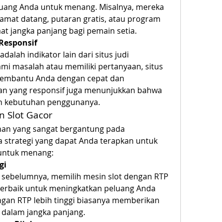
uang Anda untuk menang. Misalnya, mereka 
mat datang, putaran gratis, atau program 
at jangka panjang bagi pemain setia.
Responsif
alah indikator lain dari situs judi 
mi masalah atau memiliki pertanyaan, situs 
 membantu Anda dengan cepat dan 
an yang responsif juga menunjukkan bahwa 
an kebutuhan penggunanya.
 Slot Gacor
nan yang sangat bergantung pada 
strategi yang dapat Anda terapkan untuk 
untuk menang:
gi
n sebelumnya, memilih mesin slot dengan RTP 
 terbaik untuk meningkatkan peluang Anda 
gan RTP lebih tinggi biasanya memberikan 
 dalam jangka panjang.