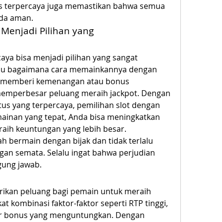
us terpercaya juga memastikan bahwa semua 
nda aman.
Menjadi Pilihan yang 
ya bisa menjadi pilihan yang sangat 
hu bagaimana cara memainkannya dengan 
ng memberi kemenangan atau bonus 
mperbesar peluang meraih jackpot. Dengan 
s yang terpercaya, pemilihan slot dengan 
rmainan yang tepat, Anda bisa meningkatkan 
ih keuntungan yang lebih besar.
 bermain dengan bijak dan tidak terlalu 
n semata. Selalu ingat bahwa perjudian 
gung jawab.
ikan peluang bagi pemain untuk meraih 
t kombinasi faktor-faktor seperti RTP tinggi, 
itur bonus yang menguntungkan. Dengan 