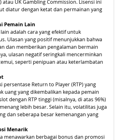
 atau UK Gambling Commission. Lisensi ini 
t diatur dengan ketat dan permainan yang 
ni Pemain Lain
in adalah cara yang efektif untuk 
tus. Ulasan yang positif menunjukkan bahwa 
lkan dan memberikan pengalaman bermain 
a, ulasan negatif seringkali mencerminkan 
emui, seperti penipuan atau keterlambatan 
ot
i persentase Return to Player (RTP) yang 
k uang yang dikembalikan kepada pemain 
lot dengan RTP tinggi (misalnya, di atas 96%) 
ang lebih besar. Selain itu, volatilitas juga 
ng dan seberapa besar kemenangan yang 
osi Menarik
nya menawarkan berbagai bonus dan promosi 