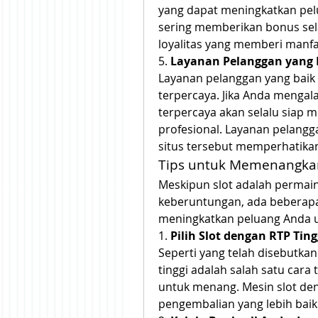
yang dapat meningkatkan pel
sering memberikan bonus sela
loyalitas yang memberi manfa
5. 
Layanan Pelanggan yang 
Layanan pelanggan yang baik ad
terpercaya. Jika Anda mengala
terpercaya akan selalu siap
profesional. Layanan pelangg
situs tersebut memperhatik
Tips untuk Memenangkan
Meskipun slot adalah permai
keberuntungan, ada beberapa 
meningkatkan peluang Anda 
1. 
Pilih Slot dengan RTP Ting
Seperti yang telah disebutka
tinggi adalah salah satu cara
untuk menang. Mesin slot den
pengembalian yang lebih baik