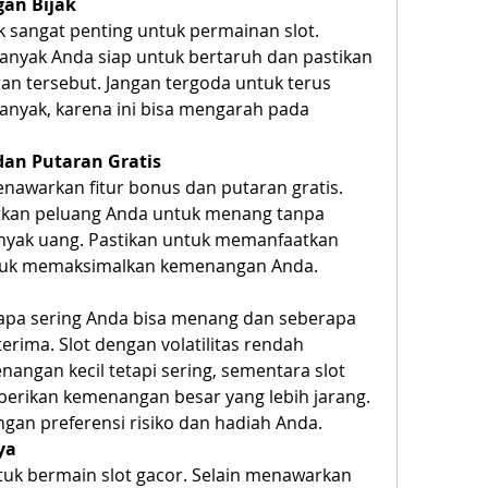
gan Bijak
 sangat penting untuk permainan slot. 
nyak Anda siap untuk bertaruh dan pastikan 
n tersebut. Jangan tergoda untuk terus 
anyak, karena ini bisa mengarah pada 
dan Putaran Gratis
awarkan fitur bonus dan putaran gratis. 
katkan peluang Anda untuk menang tanpa 
nyak uang. Pastikan untuk memanfaatkan 
untuk memaksimalkan kemenangan Anda.
apa sering Anda bisa menang dan seberapa 
erima. Slot dengan volatilitas rendah 
gan kecil tetapi sering, sementara slot 
berikan kemenangan besar yang lebih jarang. 
ngan preferensi risiko dan hadiah Anda.
ya
ntuk bermain slot gacor. Selain menawarkan 