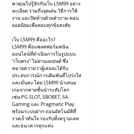
พาคุณไปรู้จักกับเว็บ LSM99 อย่าง
ละเอียด รวมถึงจุดเด่น วิธีการใช้
งาน และปิดท้ายด้วยคำถาม-ตอบ
ยอดนิยมเพื่อตอบทุกข้อสงสัย
เว็บ LSM99 คืออะไร?
LSM99 คือแพลตฟอร์มพนัน
ออนไลน์ที่ดำเนินการในรูปแบบ 
"เว็บตรง" ไม่ผ่านเอเย่นต์ ซึ่ง
หมายความว่าผู้เล่นจะได้รับ
ประสบการณ์การเดิมพันที่โปร่งใส
และมั่นคง โดย LSM99 นำเสนอ
เกมจากค่ายชั้นนำระดับโลก 
เช่น PG SLOT, SBOBET, SA 
Gaming และ Pragmatic Play 
พร้อมระบบฝาก-ถอนอัตโนมัติที่
รวดเร็วทันใจ รองรับทั้งทรูวอเลท
และธนาคารทุกแห่ง