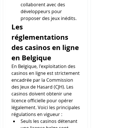
collaborent avec des 
développeurs pour 
proposer des jeux inédits.
Les 
réglementations 
des casinos en ligne 
en Belgique
En Belgique, l'exploitation des 
casinos en ligne est strictement 
encadrée par la Commission 
des Jeux de Hasard (CJH). Les 
casinos doivent obtenir une 
licence officielle pour opérer 
légalement. Voici les principales 
régulations en vigueur :
Seuls les casinos détenant 