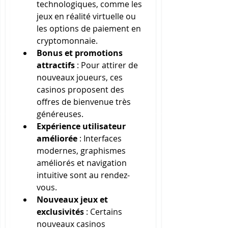
technologiques, comme les 
jeux en réalité virtuelle ou 
les options de paiement en 
cryptomonnaie.
Bonus et promotions 
attractifs
 : Pour attirer de 
nouveaux joueurs, ces 
casinos proposent des 
offres de bienvenue très 
généreuses.
Expérience utilisateur 
améliorée
 : Interfaces 
modernes, graphismes 
améliorés et navigation 
intuitive sont au rendez-
vous.
Nouveaux jeux et 
exclusivités
 : Certains 
nouveaux casinos 