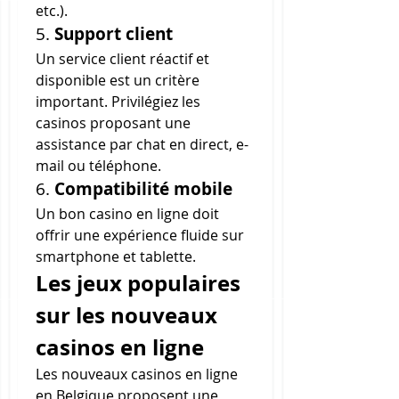
etc.).
5. 
Support client
Un service client réactif et 
disponible est un critère 
important. Privilégiez les 
casinos proposant une 
assistance par chat en direct, e-
mail ou téléphone.
6. 
Compatibilité mobile
Un bon casino en ligne doit 
offrir une expérience fluide sur 
smartphone et tablette.
Les jeux populaires 
sur les nouveaux 
casinos en ligne
Les nouveaux casinos en ligne 
en Belgique proposent une 