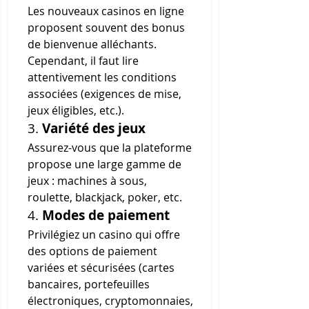
Les nouveaux casinos en ligne 
proposent souvent des bonus 
de bienvenue alléchants. 
Cependant, il faut lire 
attentivement les conditions 
associées (exigences de mise, 
jeux éligibles, etc.).
3. 
Variété des jeux
Assurez-vous que la plateforme 
propose une large gamme de 
jeux : machines à sous, 
roulette, blackjack, poker, etc.
4. 
Modes de paiement
Privilégiez un casino qui offre 
des options de paiement 
variées et sécurisées (cartes 
bancaires, portefeuilles 
électroniques, cryptomonnaies, 