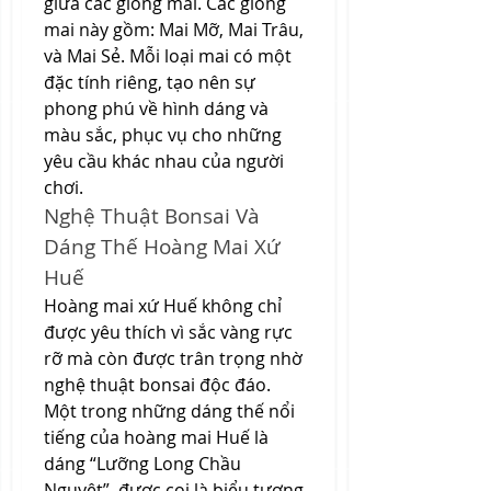
giữa các giống mai. Các giống 
mai này gồm: Mai Mỡ, Mai Trâu, 
và Mai Sẻ. Mỗi loại mai có một 
đặc tính riêng, tạo nên sự 
phong phú về hình dáng và 
màu sắc, phục vụ cho những 
yêu cầu khác nhau của người 
chơi.
Nghệ Thuật Bonsai Và 
Dáng Thế Hoàng Mai Xứ 
Huế
Hoàng mai xứ Huế không chỉ 
được yêu thích vì sắc vàng rực 
rỡ mà còn được trân trọng nhờ 
nghệ thuật bonsai độc đáo. 
Một trong những dáng thế nổi 
tiếng của hoàng mai Huế là 
dáng “Lưỡng Long Chầu 
Nguyệt”, được coi là biểu tượng 