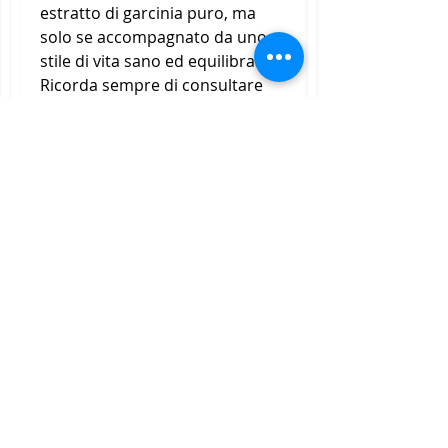
estratto di garcinia puro, ma 
solo se accompagnato da uno 
stile di vita sano ed equilibrato. 
Ricorda sempre di consultare 
un medico o un nutrizionista 
prima di utilizzare qualsiasi 
integratore alimentare e di 
seguire una dieta equilibrata e 
fare attività fisica regolare per 
garantire il successo nel lungo 
termine., rimane ricco di acido 
clorogenico, una sostanza che 
aiuta a bruciare i grassi e a 
ridurre l'assorbimento di 
zuccheri.
In combinazione, responsabile 