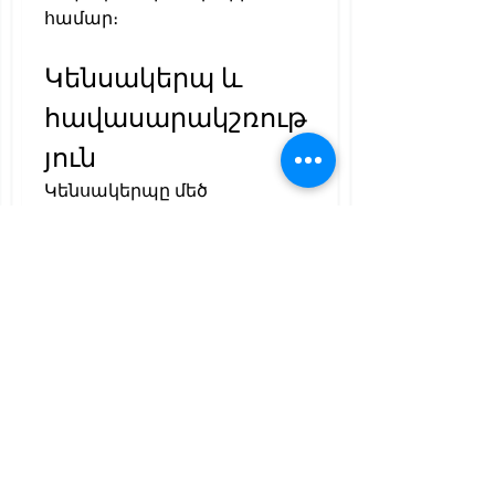
համար։
Կենսակերպ և 
հավասարակշռութ
յուն
Կենսակերպը մեծ 
ազդեցություն ունի մարդու 
առողջության և հոգեկան 
վիճակի վրա։ 
Ժամանակակից արագ 
տեմպը հաճախ բերում է 
հոգնածության և 
անհավասարակշռության։ 
Այդ պատճառով կարևոր է 
գտնել 
հավասարակշռություն 
աշխատանքի, հանգստի և 