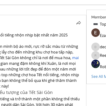
Member
nổi tiếng nhộn nhịp bật nhất năm 2025
Eza
ên mình bộ áo mới, rực rỡ sắc màu từ những 
dec
decidet
 lẫy cho đến những khu chợ hoa tấp nập, 
Re
Tết Sài Gòn không chỉ là nơi để mua hoa, 
mai 
Reelsdd
 gian mang đậm không khí Xuân, là nơi mọi 
Rob
nhau những lời tốt đẹp để đón một năm mới 
op những chợ hoa Tết nổi tiếng, nhộn nhịp 
See All
 bạn không thể bỏ qua khi ghé thăm thành 
 này!
iểu tượng của Tết Sài Gòn
tiếng và trở thành một phần không thể thiếu 
 người dân Sài Gòn. Với hơn 30 năm phát 