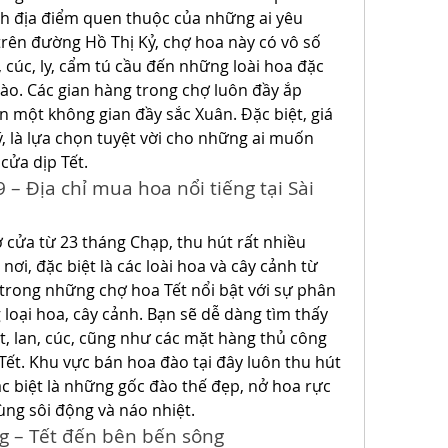
nh địa điểm quen thuộc của những ai yêu 
rên đường Hồ Thị Kỷ, chợ hoa này có vô số 
 cúc, ly, cẩm tú cầu đến những loài hoa đặc 
ào. Các gian hàng trong chợ luôn đầy ắp 
 một không gian đầy sắc Xuân. Đặc biệt, giá 
, là lựa chọn tuyệt vời cho những ai muốn 
cửa dịp Tết.
 – Địa chỉ mua hoa nổi tiếng tại Sài 
 cửa từ 23 tháng Chạp, thu hút rất nhiều 
ơi, đặc biệt là các loài hoa và cây cảnh từ 
trong những chợ hoa Tết nổi bật với sự phân 
loại hoa, cây cảnh. Bạn sẽ dễ dàng tìm thấy 
, lan, cúc, cũng như các mặt hàng thủ công 
 Tết. Khu vực bán hoa đào tại đây luôn thu hút 
 biệt là những gốc đào thế đẹp, nở hoa rực 
ùng sôi động và náo nhiệt.
g – Tết đến bên bến sông