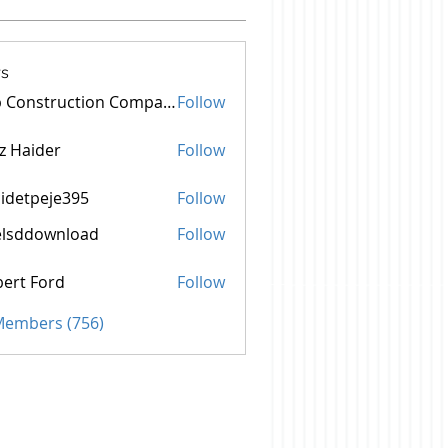
s
Top Construction Companies In Pakistan
Follow
z Haider
Follow
idetpeje395
Follow
peje395
elsddownload
Follow
ownload
ert Ford
Follow
 Members (756)