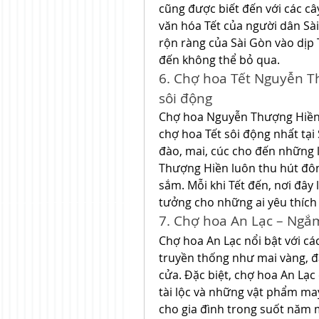
cũng được biết đến với các c
văn hóa Tết của người dân Sà
rộn ràng của Sài Gòn vào dịp 
đến không thể bỏ qua.
6. Chợ hoa Tết Nguyễn T
sôi động
Chợ hoa Nguyễn Thượng Hiền 
chợ hoa Tết sôi động nhất tại 
đào, mai, cúc cho đến những l
Thượng Hiền luôn thu hút đô
sắm. Mỗi khi Tết đến, nơi đây 
tưởng cho những ai yêu thích 
7. Chợ hoa An Lạc – Ng
Chợ hoa An Lạc nổi bật với các
truyền thống như mai vàng, đào
cửa. Đặc biệt, chợ hoa An Lạc
tài lộc và những vật phẩm m
cho gia đình trong suốt năm 