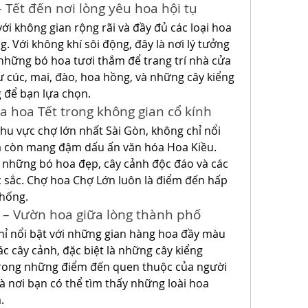
 Tết đến nơi lòng yêu hoa hội tụ
ới không gian rộng rãi và đầy đủ các loại hoa 
g. Với không khí sôi động, đây là nơi lý tưởng 
hững bó hoa tươi thắm để trang trí nhà cửa 
ư cúc, mai, đào, hoa hồng, và những cây kiểng 
 để bạn lựa chọn.
 hoa Tết trong không gian cổ kính
u vực chợ lớn nhất Sài Gòn, không chỉ nổi 
à còn mang đậm dấu ấn văn hóa Hoa Kiều. 
y những bó hoa đẹp, cây cảnh độc đáo và các 
 sắc. Chợ hoa Chợ Lớn luôn là điểm đến hấp 
thống.
h – Vườn hoa giữa lòng thành phố
hỉ nổi bật với những gian hàng hoa đầy màu 
ác cây cảnh, đặc biệt là những cây kiểng 
trong những điểm đến quen thuộc của người 
à nơi bạn có thể tìm thấy những loài hoa 
.