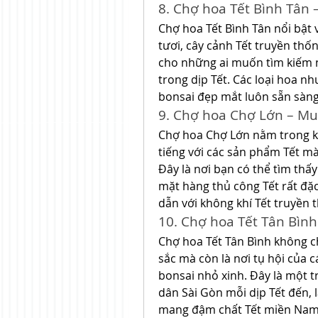
8. Chợ hoa Tết Bình Tân –
Chợ hoa Tết Bình Tân nổi bật v
tươi, cây cảnh Tết truyền thốn
cho những ai muốn tìm kiếm n
trong dịp Tết. Các loại hoa nh
bonsai đẹp mắt luôn sẵn sàng
9. Chợ hoa Chợ Lớn – Mua
Chợ hoa Chợ Lớn nằm trong kh
tiếng với các sản phẩm Tết m
Đây là nơi bạn có thể tìm thấ
mặt hàng thủ công Tết rất đặc
dẫn với không khí Tết truyền 
10. Chợ hoa Tết Tân Bìn
Chợ hoa Tết Tân Bình không c
sắc mà còn là nơi tụ hội của c
bonsai nhỏ xinh. Đây là một 
dân Sài Gòn mỗi dịp Tết đến, l
mang đậm chất Tết miền Nam