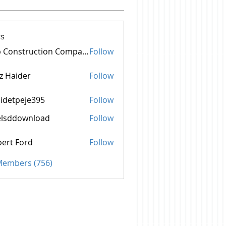
s
Top Construction Companies In Pakistan
Follow
z Haider
Follow
idetpeje395
Follow
peje395
elsddownload
Follow
ownload
ert Ford
Follow
 Members (756)