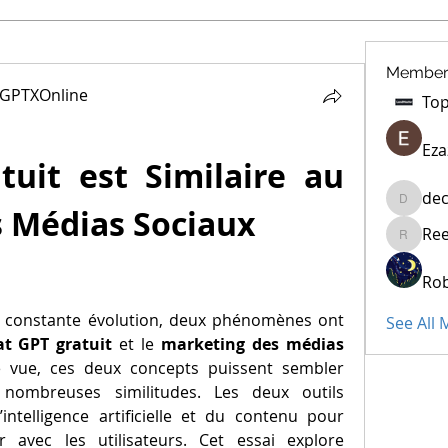
Member
tGPTXOnline
Eza
uit est Similaire au 
dec
decidet
 Médias Sociaux
Re
Reelsdd
Rob
 constante évolution, deux phénomènes ont 
See All
t GPT gratuit
 et le 
marketing des médias 
e vue, ces deux concepts puissent sembler 
e nombreuses similitudes. Les deux outils 
intelligence artificielle et du contenu pour 
r avec les utilisateurs. Cet essai explore 