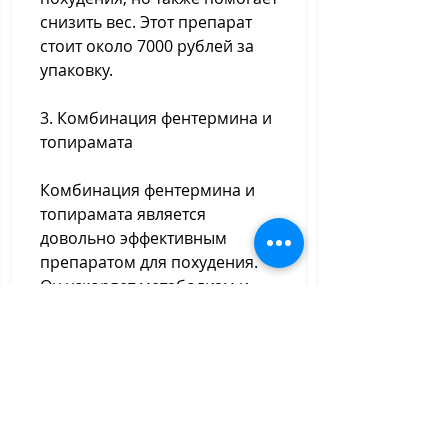
снизить вес. Этот препарат 
стоит около 7000 рублей за 
упаковку. 
3. Комбинация фентермина и 
топирамата
Комбинация фентермина и 
топирамата является 
довольно эффективным 
препаратом для похудения. 
Он ускоряет метаболизм и 
снижает аппетит. Цена на этот 
препарат начинается от 5000 
рублей за упаковку. 
4. Phentermine