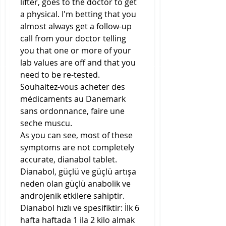
lifter, goes to the doctor to get 
a physical. I'm betting that you 
almost always get a follow-up 
call from your doctor telling 
you that one or more of your 
lab values are off and that you 
need to be re-tested.
Souhaitez-vous acheter des 
médicaments au Danemark 
sans ordonnance, faire une 
seche muscu.
As you can see, most of these 
symptoms are not completely 
accurate, dianabol tablet. 
Dianabol, güçlü ve güçlü artışa 
neden olan güçlü anabolik ve 
androjenik etkilere sahiptir. 
Dianabol hızlı ve spesifiktir: İlk 6 
hafta haftada 1 ila 2 kilo almak 