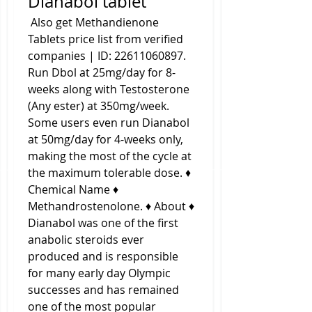
Dianabol tablet
 Also get Methandienone 
Tablets price list from verified 
companies | ID: 22611060897. 
Run Dbol at 25mg/day for 8-
weeks along with Testosterone 
(Any ester) at 350mg/week. 
Some users even run Dianabol 
at 50mg/day for 4-weeks only, 
making the most of the cycle at 
the maximum tolerable dose. ♦ 
Chemical Name ♦ 
Methandrostenolone. ♦ About ♦ 
Dianabol was one of the first 
anabolic steroids ever 
produced and is responsible 
for many early day Olympic 
successes and has remained 
one of the most popular 