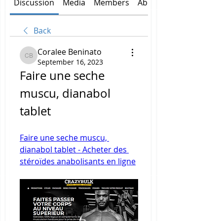
Discussion
Media
Members
About
Back
Coralee Beninato
Coralee Beninato
September 16, 2023
Faire une seche 
muscu, dianabol 
tablet
Faire une seche muscu, 
dianabol tablet - Acheter des 
stéroïdes anabolisants en ligne