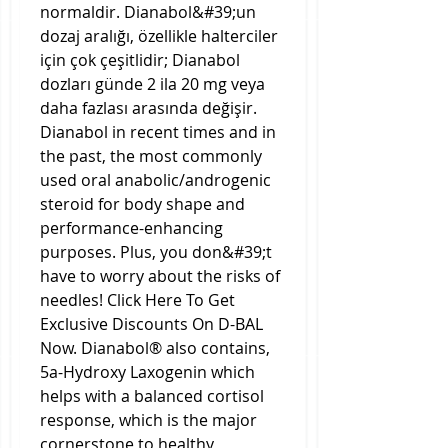
normaldir. Dianabol&#39;un 
dozaj aralığı, özellikle halterciler 
için çok çeşitlidir; Dianabol 
dozları günde 2 ila 20 mg veya 
daha fazlası arasında değişir. 
Dianabol in recent times and in 
the past, the most commonly 
used oral anabolic/androgenic 
steroid for body shape and 
performance-enhancing 
purposes. Plus, you don&#39;t 
have to worry about the risks of 
needles! Click Here To Get 
Exclusive Discounts On D-BAL 
Now. Dianabol® also contains, 
5a-Hydroxy Laxogenin which 
helps with a balanced cortisol 
response, which is the major 
cornerstone to healthy 