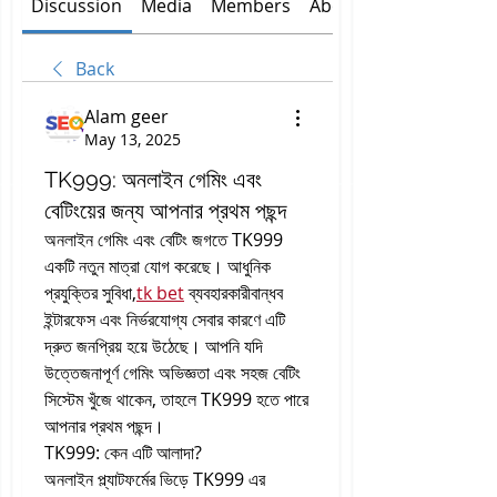
Discussion
Media
Members
About
Back
Alam geer
May 13, 2025
TK999: অনলাইন গেমিং এবং
বেটিংয়ের জন্য আপনার প্রথম পছন্দ
অনলাইন গেমিং এবং বেটিং জগতে TK999 
একটি নতুন মাত্রা যোগ করেছে। আধুনিক 
প্রযুক্তির সুবিধা,
tk bet
 ব্যবহারকারীবান্ধব 
ইন্টারফেস এবং নির্ভরযোগ্য সেবার কারণে এটি 
দ্রুত জনপ্রিয় হয়ে উঠেছে। আপনি যদি 
উত্তেজনাপূর্ণ গেমিং অভিজ্ঞতা এবং সহজ বেটিং 
সিস্টেম খুঁজে থাকেন, তাহলে TK999 হতে পারে 
আপনার প্রথম পছন্দ।
TK999: কেন এটি আলাদা?
অনলাইন প্ল্যাটফর্মের ভিড়ে TK999 এর 