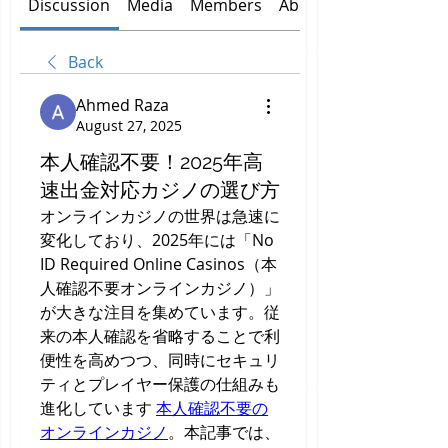
Discussion
Media
Members
About
Back
Ahmed Raza
August 27, 2025
本人確認不要！2025年高
速出金対応カジノの選び方
オンラインカジノの世界は急速に
変化しており、2025年には「No 
ID Required Online Casinos（本
人確認不要オンラインカジノ）」
が大きな注目を集めています。従
来の本人確認を省略することで利
便性を高めつつ、同時にセキュリ
ティとプレイヤー保護の仕組みも
進化しています 
本人確認不要の
オンラインカジノ
。本記事では、