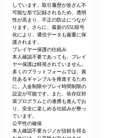
しています。取引履歴が改ざん不
可能な形で記録されるため、透明
性が高まり、不正の防止につなが
ります。さらに、最新のSSL暗号
化により、通信データも厳重に保
護されます。
プレイヤー保護の仕組み
本人確認不要であっても、プレイ
ヤー保護は軽視されていません。
多くのプラットフォームでは、責
任あるギャンブルを推進するため
に、入金制限やプレイ時間制限の
設定が可能です。また、依存症対
策プログラムとの連携も進んでお
り、安全に楽しめる仕組みが整っ
ています。
公平性の確保
本人確認不要カジノが信頼を得る