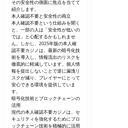
その安全性の側面に焦点を当てて
紹介します。
本人確認不要と安全性の両立
本人確認不要という仕組みを聞く
と、一部の人は「安全性が低いの
では」と心配するかもしれませ
ん。しかし、2025年版の本人確
認不要カジノは、最新の暗号化技
術を導入し、情報流出のリスクを
徹底的に軽減しています。個人情
報を提出しないことで逆に漏洩リ
スクが減り、プレイヤーにとって
安心できる環境を提供していま
す。
暗号化技術とブロックチェーンの
活用
現代の本人確認不要カジノは、セ
キュリティを強化するためにブロ
ックチェーン技術を積極的に活用