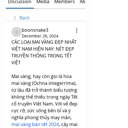
Discussion
Media
Members
About
Back
boonsnake3
boonsnake3
December 26, 2024
CÁC LOẠI MAI VÀNG ĐẸP NHẤT 
VIỆT NAM HIỆN NAY: NÉT ĐẸP 
TRUYỀN THỐNG TRONG TẾT 
VIỆT
Mai vàng, hay còn gọi là hoa 
mai vàng (Ochna integerrima), 
từ lâu đã trở thành biểu tượng 
không thể thiếu trong ngày Tết 
cổ truyền Việt Nam. Với vẻ đẹp 
rực rỡ, sức sống bền bỉ và ý 
nghĩa phong thủy may mắn, 
mai vàng bán tết 2024
, cây mai 