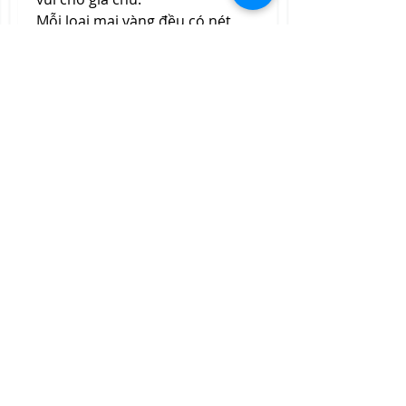
Mỗi loại mai vàng đều có nét 
đẹp riêng, phản ánh sự đa dạng 
và phong phú của thiên nhiên 
Việt Nam. Những cây mai quý 
hiếm, được các nghệ nhân 
chăm chút, không chỉ có giá trị 
về mặt thẩm mỹ mà còn là 
minh chứng cho bàn tay tài hoa 
và tình yêu cây cảnh của người 
Việt.
Hãy chọn cho mình một chậu 
mai vàng để đón Xuân, để cảm 
nhận vẻ đẹp của truyền thống 
và giữ mãi nét văn hóa độc đáo 
của dân tộc! Các bạn có thể 
tham khảo thêm về 
Giá bán mai 
vàng 2025, định giá cây mai 
vàng
.