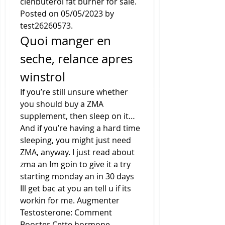
clenbuterol fat burner for sale. 
Posted on 05/05/2023 by 
test26260573. 
Quoi manger en 
seche, relance apres 
winstrol
If you’re still unsure whether 
you should buy a ZMA 
supplement, then sleep on it… 
And if you’re having a hard time 
sleeping, you might just need 
ZMA, anyway. I just read about 
zma an Im goin to give it a try 
starting monday an in 30 days 
Ill get bac at you an tell u if its 
workin for me. Augmenter 
Testosterone: Comment 
Booster Cette hormone 