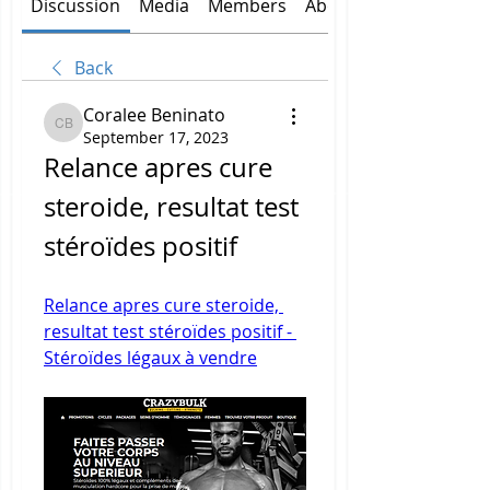
Discussion
Media
Members
About
Back
Coralee Beninato
Coralee Beninato
September 17, 2023
Relance apres cure 
steroide, resultat test 
stéroïdes positif
Relance apres cure steroide, 
resultat test stéroïdes positif - 
Stéroïdes légaux à vendre