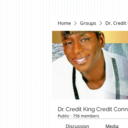
Home
Groups
Dr. Credit
Dr. Credit King Credit Con
Public
·
756 members
Discussion
Media