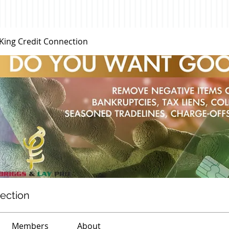
 King Credit Connection
nection
Members
About