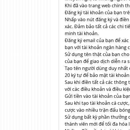
Khi đã vào trang web chính t
Đăng ký tài khoản của bạn tr
Nhấp vào nút đăng ký và điền 
xác. Đảm bảo tất cả các chi ti
minh tài khoản.
Đăng ký email của bạn để xác m
bạn với tài khoản ngân hàng 
Sử dụng tên thật của bạn cho 
của bạn để giao dịch diễn ra 
Tạo tên người dùng duy nhất c
20 ký tự để bảo mật tài khoản
Sau khi điền tất cả các thông 
với các điều khoản và điều kiệ
Gửi tiền vào tài khoản của bạ
Sau khi tạo tài khoản cá cược, 
cược vào nhiều trận đấu bóng
Sử dụng bất kỳ phần thưởng 
thành viên mới để tối đa hóa l