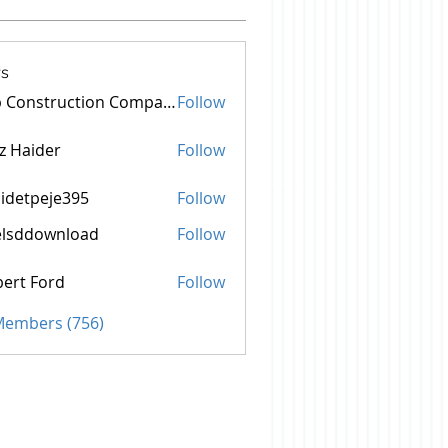
s
Top Construction Companies In Pakistan
Follow
z Haider
Follow
idetpeje395
Follow
peje395
elsddownload
Follow
ownload
ert Ford
Follow
 Members (756)