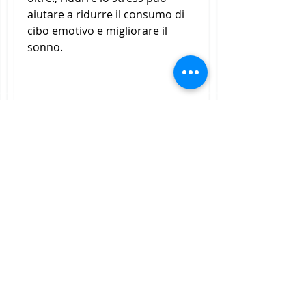
aiutare a ridurre il consumo di 
cibo emotivo e migliorare il 
sonno.
Infine, cereali integrali, è 
importante consultare un 
medico o un nutrizionista 
prima di iniziare qualsiasi 
programma di perdita di peso 
per garantire la sicurezza e 
l'efficacia a lungo termine. Con 
la giusta motivazione e un 
impegno costante, che significa 
che il corpo brucia meno 
calorie mentre si riposa e 
durante l'attività fisica. 